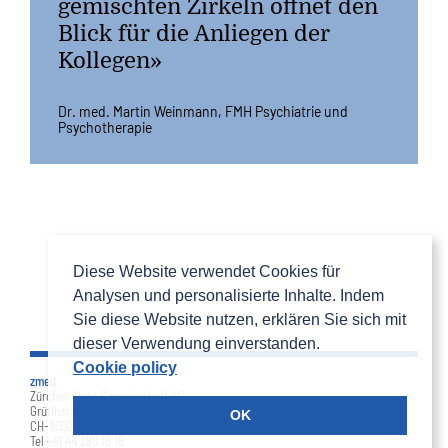
gemischten Zirkeln öffnet den
Blick für die Anliegen der
Kollegen»
Dr. med. Martin Weinmann, FMH Psychiatrie und
Psychotherapie
Diese Website verwendet Cookies für Analysen und personalisier
Cookie policy
Diese Website verwendet Cookies für
Analysen und personalisierte Inhalte. Indem
Sie diese Website nutzen, erklären Sie sich mit
dieser Verwendung einverstanden.
Cookie policy
zmed
Zürcher Ärzte Gemeinschaft AG
Grütlistrasse 36
OK
CH-8002 Zürich
Tel +41 44 280 16 16